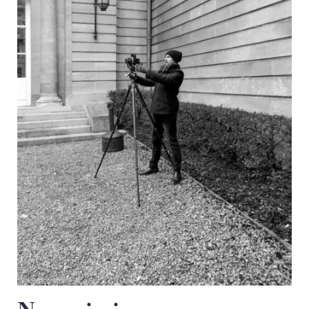
PARCOURS DU PATRIMOINE
PATRIMOINE D’ALSACE
VOCABULAIRES TYPOLOGIQUES
Agenda
Ressources
CATALOGUE BIBLIOGRAPHIQUE
NOS CENTRES DE DOCUMENTATION
NOS EXPOSITIONS
BASES DE DONNÉES DU
PATRIMOINE
ANNIVERSAIRE DE L’INVENTAIRE
GÉNÉRAL