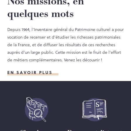
Nos missions, en
Contact
quelques mots
Depuis 1964, l’Inventaire général du Patrimoine culturel a pour
PORTAIL CULTURE
vocation de recenser et d’étudier les richesses patrimoniales
Comité d'Histoire Régionale
de la France, et de diffuser les résultats de ces recherches
auprès d’un large public. Cette mission est le fruit de l’effort
Service Inventaire et Patrimoines de la Région Grand Est
de métiers complémentaires. Venez les découvrir !
EN SAVOIR PLUS