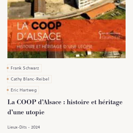
PARCOURS DU PATRIMOINE
PATRIMOINE D’ALSACE
VOCABULAIRES TYPOLOGIQUES
Agenda
Ressources
Frank Schwarz
CATALOGUE BIBLIOGRAPHIQUE
Cathy Blanc-Reibel
NOS CENTRES DE DOCUMENTATION
Eric Hartweg
NOS EXPOSITIONS
La COOP d’Alsace : histoire et héritage
BASES DE DONNÉES DU
PATRIMOINE
d’une utopie
ANNIVERSAIRE DE L’INVENTAIRE
GÉNÉRAL
Lieux-Dits - 2024