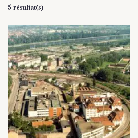
5 résultat(s)
NOS PARTENAIRES
LES SOUTIENS ACCORDÉS PAR LA
RÉGION
Opérations
Publications
TOUTES LES PUBLICATIONS
CAHIERS DU PATRIMOINE
CLEFS DU PATRIMOINE
HORS COLLECTION
IMAGES DU PATRIMOINE
INDICATEURS DU PATRIMOINE
INVENTAIRE TOPOGRAPHIQUE
ITINÉRAIRES DU PATRIMOINE