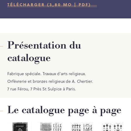
TÉLÉCHARGER (3,80 MO | PDF)
NOS PARTENAIRES
LES SOUTIENS ACCORDÉS PAR LA
RÉGION
Opérations
Présentation du
Publications
catalogue
Fabrique spéciale. Travaux d’arts religieux.
TOUTES LES PUBLICATIONS
Orfèvrerie et bronzes religieux de A. Chertier.
CAHIERS DU PATRIMOINE
7 rue Férou, 7 Près St Sulpice à Paris.
CLEFS DU PATRIMOINE
HORS COLLECTION
Le catalogue page à page
IMAGES DU PATRIMOINE
INDICATEURS DU PATRIMOINE
INVENTAIRE TOPOGRAPHIQUE
ITINÉRAIRES DU PATRIMOINE