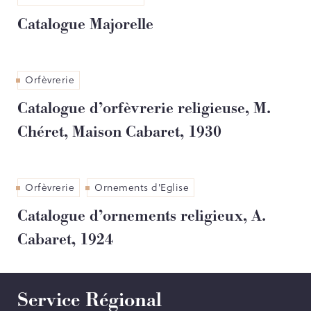
Contact
Catalogue Majorelle
Orfèvrerie
PORTAIL CULTURE
Comité d'Histoire Régionale
Catalogue d’orfèvrerie religieuse, M.
Service Inventaire et Patrimoines de la Région Grand Est
Chéret, Maison Cabaret, 1930
Orfèvrerie
Ornements d'Eglise
Catalogue d’ornements religieux, A.
Cabaret, 1924
Service Régional