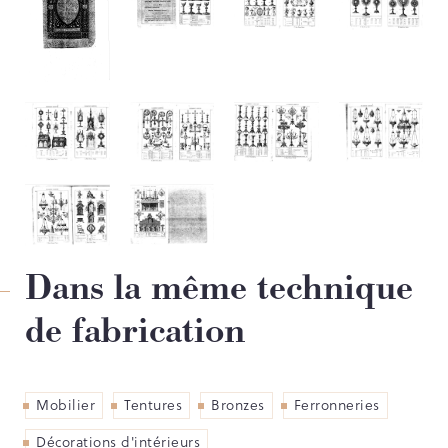
PARCOURS DU PATRIMOINE
PATRIMOINE D’ALSACE
VOCABULAIRES TYPOLOGIQUES
Agenda
Ressources
CATALOGUE BIBLIOGRAPHIQUE
Dans la même technique
NOS CENTRES DE DOCUMENTATION
de fabrication
NOS EXPOSITIONS
BASES DE DONNÉES DU
PATRIMOINE
ANNIVERSAIRE DE L’INVENTAIRE
Mobilier
Tentures
Bronzes
Ferronneries
GÉNÉRAL
Décorations d'intérieurs