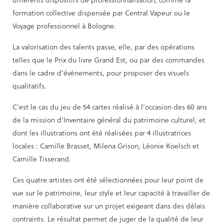
formation collective dispensée par Central Vapeur ou le
PARCOURS DU PATRIMOINE
Voyage professionnel à Bologne.
PATRIMOINE D’ALSACE
VOCABULAIRES TYPOLOGIQUES
La valorisation des talents passe, elle, par des opérations
telles que le Prix du livre Grand Est, ou par des commandes
Agenda
dans le cadre d’évènements, pour proposer des visuels
qualitatifs.
Ressources
C’est le cas du jeu de 54 cartes réalisé à l’occasion des 60 ans
de la mission d’Inventaire général du patrimoine culturel, et
CATALOGUE BIBLIOGRAPHIQUE
dont les illustrations ont été réalisées par 4 illustratrices
NOS CENTRES DE DOCUMENTATION
locales : Camille Brasset, Milena Grison, Léonie Koelsch et
Camille Tisserand.
NOS EXPOSITIONS
BASES DE DONNÉES DU
Ces quatre artistes ont été sélectionnées pour leur point de
PATRIMOINE
vue sur le patrimoine, leur style et leur capacité à travailler de
ANNIVERSAIRE DE L’INVENTAIRE
manière collaborative sur un projet exigeant dans des délais
GÉNÉRAL
contraints. Le résultat permet de juger de la qualité de leur