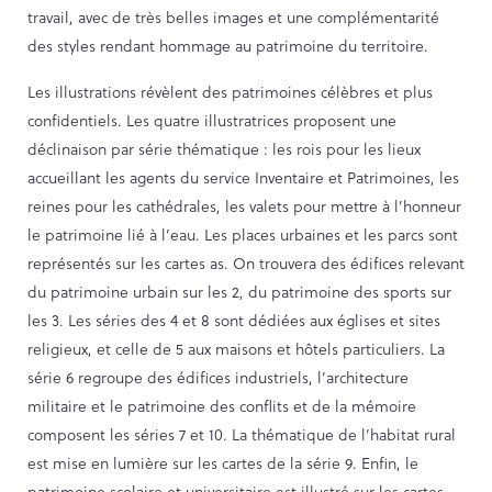
travail, avec de très belles images et une complémentarité
Contact
des styles rendant hommage au patrimoine du territoire.
Les illustrations révèlent des patrimoines célèbres et plus
confidentiels. Les quatre illustratrices proposent une
PORTAIL CULTURE
déclinaison par série thématique : les rois pour les lieux
Comité d'Histoire Régionale
accueillant les agents du service Inventaire et Patrimoines, les
Service Inventaire et Patrimoines de la Région Grand Est
reines pour les cathédrales, les valets pour mettre à l’honneur
le patrimoine lié à l’eau. Les places urbaines et les parcs sont
représentés sur les cartes as. On trouvera des édifices relevant
du patrimoine urbain sur les 2, du patrimoine des sports sur
les 3. Les séries des 4 et 8 sont dédiées aux églises et sites
religieux, et celle de 5 aux maisons et hôtels particuliers. La
série 6 regroupe des édifices industriels, l’architecture
militaire et le patrimoine des conflits et de la mémoire
composent les séries 7 et 10. La thématique de l’habitat rural
est mise en lumière sur les cartes de la série 9. Enfin, le
patrimoine scolaire et universitaire est illustré sur les cartes