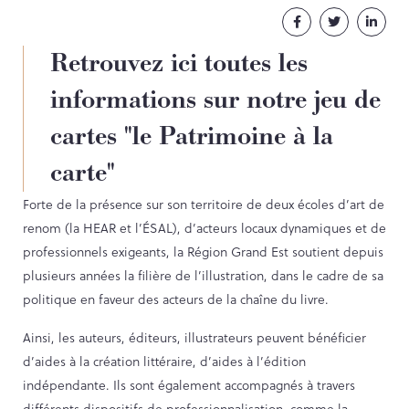
NOS PARTENAIRES
Facebook
Twitter
Linke
LES SOUTIENS ACCORDÉS PAR LA
Retrouvez ici toutes les
RÉGION
informations sur notre jeu de
Opérations
cartes "le Patrimoine à la
Publications
carte"
Forte de la présence sur son territoire de deux écoles d’art de
renom (la HEAR et l’ÉSAL), d’acteurs locaux dynamiques et de
TOUTES LES PUBLICATIONS
professionnels exigeants, la Région Grand Est soutient depuis
CAHIERS DU PATRIMOINE
plusieurs années la filière de l’illustration, dans le cadre de sa
CLEFS DU PATRIMOINE
politique en faveur des acteurs de la chaîne du livre.
HORS COLLECTION
IMAGES DU PATRIMOINE
Ainsi, les auteurs, éditeurs, illustrateurs peuvent bénéficier
INDICATEURS DU PATRIMOINE
d’aides à la création littéraire, d’aides à l’édition
INVENTAIRE TOPOGRAPHIQUE
indépendante. Ils sont également accompagnés à travers
ITINÉRAIRES DU PATRIMOINE
différents dispositifs de professionnalisation, comme la