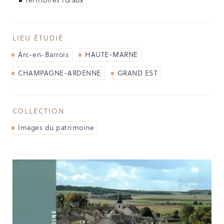
NOS PARTENAIRES
LES SOUTIENS ACCORDÉS PAR LA
RÉGION
LIEU ÉTUDIÉ
Arc-en-Barrois
HAUTE-MARNE
Opérations
CHAMPAGNE-ARDENNE
GRAND EST
Publications
COLLECTION
TOUTES LES PUBLICATIONS
Images du patrimoine
CAHIERS DU PATRIMOINE
CLEFS DU PATRIMOINE
HORS COLLECTION
IMAGES DU PATRIMOINE
INDICATEURS DU PATRIMOINE
INVENTAIRE TOPOGRAPHIQUE
ITINÉRAIRES DU PATRIMOINE