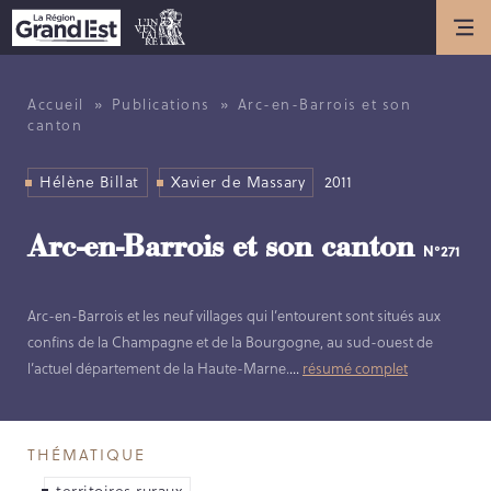
Actualités
ACTUALITÉS
»
»
Accueil
Publications
Arc-en-Barrois et son
canton
ANNIVERSAIRE DE L’INVENTAIRE
GÉNÉRAL DU PATRIMOINE
Hélène Billat
Xavier de Massary
2011
CULTUREL
Présentation
Arc-en-Barrois et son canton
N°271
LES MISSIONS DE L’INVENTAIRE
Arc-en-Barrois et les neuf villages qui l’entourent sont situés aux
GÉNÉRAL
confins de la Champagne et de la Bourgogne, au sud-ouest de
HISTOIRE DE L’INVENTAIRE
l’actuel département de la Haute-Marne.
...
résumé complet
GÉNÉRAL
LES MÉTIERS DE L’INVENTAIRE
GÉNÉRAL
THÉMATIQUE
LES MEMBRES DE L’ÉQUIPE
territoires ruraux