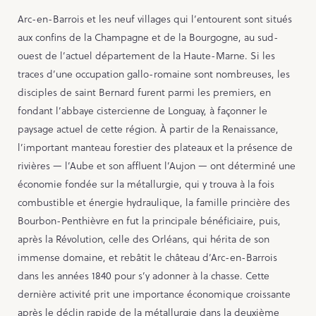
Contact
Arc-en-Barrois et les neuf villages qui l’entourent sont situés
aux confins de la Champagne et de la Bourgogne, au sud-
ouest de l’actuel département de la Haute-Marne. Si les
traces d’une occupation gallo-romaine sont nombreuses, les
PORTAIL CULTURE
disciples de saint Bernard furent parmi les premiers, en
Comité d'Histoire Régionale
fondant l’abbaye cistercienne de Longuay, à façonner le
Service Inventaire et Patrimoines de la Région Grand Est
paysage actuel de cette région. À partir de la Renaissance,
l’important manteau forestier des plateaux et la présence de
rivières — l’Aube et son affluent l’Aujon — ont déterminé une
économie fondée sur la métallurgie, qui y trouva à la fois
combustible et énergie hydraulique, la famille princière des
Bourbon-Penthièvre en fut la principale bénéficiaire, puis,
après la Révolution, celle des Orléans, qui hérita de son
immense domaine, et rebâtit le château d’Arc-en-Barrois
dans les années 1840 pour s’y adonner à la chasse. Cette
dernière activité prit une importance économique croissante
après le déclin rapide de la métallurgie dans la deuxième