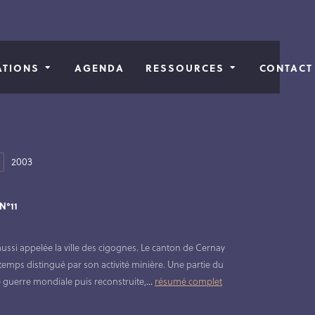
ATIONS
AGENDA
RESSOURCES
CONTACT
2003
N°11
 aussi appelée la ville des cigognes. Le canton de Cernay
mps distingué par son activité minière. Une partie du
e guerre mondiale puis reconstruite,
...
résumé complet