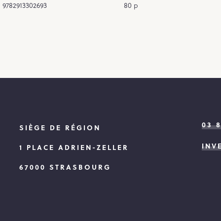
9782913302693
80 p
03 
SIÈGE DE RÉGION
INV
1 PLACE ADRIEN-ZELLER
67000 STRASBOURG