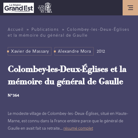
Actualités
ACTUALITÉS
»
»
Accueil
Publications
Colombey-les-Deux-Églises
et la mémoire du général de Gaulle
ANNIVERSAIRE DE L’INVENTAIRE
GÉNÉRAL DU PATRIMOINE
Xavier de Massary
Alexandre Mora
2012
CULTUREL
Présentation
Colombey-les-Deux-Églises et la
mémoire du général de Gaulle
LES MISSIONS DE L’INVENTAIRE
GÉNÉRAL
N°364
HISTOIRE DE L’INVENTAIRE
GÉNÉRAL
Le modeste village de Colombey-les-Deux-Églises, situé en Haute-
LES MÉTIERS DE L’INVENTAIRE
Marne, est connu dans la France entière parce que le général de
GÉNÉRAL
Gaulle en avait fait sa retraite
...
résumé complet
LES MEMBRES DE L’ÉQUIPE