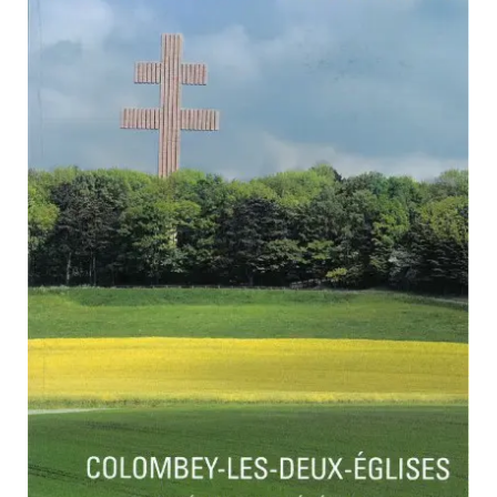
PARCOURS DU PATRIMOINE
PATRIMOINE D’ALSACE
VOCABULAIRES TYPOLOGIQUES
Agenda
Ressources
CATALOGUE BIBLIOGRAPHIQUE
NOS CENTRES DE DOCUMENTATION
NOS EXPOSITIONS
BASES DE DONNÉES DU
PATRIMOINE
ANNIVERSAIRE DE L’INVENTAIRE
GÉNÉRAL