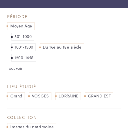
NOS PARTENAIRES
LES SOUTIENS ACCORDÉS PAR LA
PÉRIODE
RÉGION
Moyen Âge
Opérations
501-1000
1001-1500
Du 16e au 18e siècle
Publications
1500-1648
Tout voir
TOUTES LES PUBLICATIONS
CAHIERS DU PATRIMOINE
LIEU ÉTUDIÉ
CLEFS DU PATRIMOINE
HORS COLLECTION
Grand
VOSGES
LORRAINE
GRAND EST
IMAGES DU PATRIMOINE
INDICATEURS DU PATRIMOINE
COLLECTION
INVENTAIRE TOPOGRAPHIQUE
Images du patrimoine
ITINÉRAIRES DU PATRIMOINE