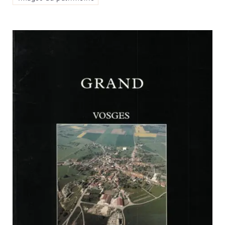
PARCOURS DU PATRIMOINE
PATRIMOINE D’ALSACE
VOCABULAIRES TYPOLOGIQUES
Agenda
Ressources
CATALOGUE BIBLIOGRAPHIQUE
NOS CENTRES DE DOCUMENTATION
NOS EXPOSITIONS
BASES DE DONNÉES DU
PATRIMOINE
ANNIVERSAIRE DE L’INVENTAIRE
GÉNÉRAL