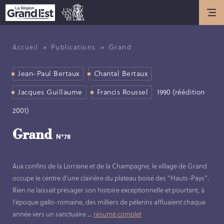
Actualités
ACTUALITÉS
»
»
Accueil
Publications
Grand
ANNIVERSAIRE DE L’INVENTAIRE
GÉNÉRAL DU PATRIMOINE
Jean-Paul Bertaux
Chantal Bertaux
CULTUREL
Jacques Guillaume
Francis Roussel
1990 (réédition
Présentation
2001)
Grand
N°78
LES MISSIONS DE L’INVENTAIRE
GÉNÉRAL
Aux confins de la Lorraine et de la Champagne, le village de Grand
HISTOIRE DE L’INVENTAIRE
occupe le centre d'une clairière du plateau boisé des "Hauts-Pays".
GÉNÉRAL
Rien ne laissait présager son histoire exceptionnelle et pourtant, à
LES MÉTIERS DE L’INVENTAIRE
l'époque gallo-romaine, des milliers de pèlerins affluaient chaque
GÉNÉRAL
année vers un sanctuaire
...
résumé complet
LES MEMBRES DE L’ÉQUIPE