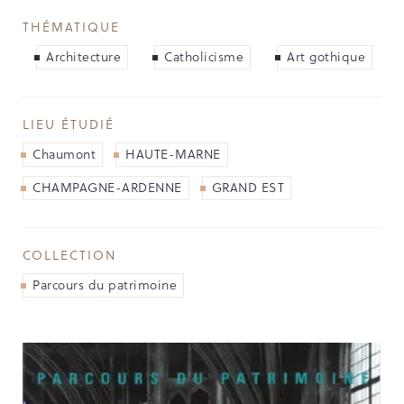
NOS PARTENAIRES
THÉMATIQUE
LES SOUTIENS ACCORDÉS PAR LA
Architecture
Catholicisme
Art gothique
RÉGION
Opérations
LIEU ÉTUDIÉ
Chaumont
HAUTE-MARNE
Publications
CHAMPAGNE-ARDENNE
GRAND EST
TOUTES LES PUBLICATIONS
CAHIERS DU PATRIMOINE
COLLECTION
CLEFS DU PATRIMOINE
Parcours du patrimoine
HORS COLLECTION
IMAGES DU PATRIMOINE
INDICATEURS DU PATRIMOINE
INVENTAIRE TOPOGRAPHIQUE
ITINÉRAIRES DU PATRIMOINE