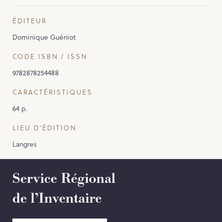
ÉDITEUR
Dominique Guéniot
CODE ISBN / ISSN
9782878254488
CARACTÉRISTIQUES
64 p.
LIEU D'ÉDITION
Langres
Service Régional
de l’Inventaire