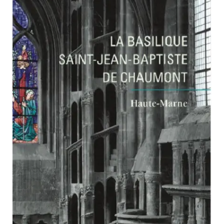
PARCOURS DU PATRIMOINE
PATRIMOINE D’ALSACE
VOCABULAIRES TYPOLOGIQUES
Agenda
Ressources
CATALOGUE BIBLIOGRAPHIQUE
NOS CENTRES DE DOCUMENTATION
NOS EXPOSITIONS
BASES DE DONNÉES DU
PATRIMOINE
ANNIVERSAIRE DE L’INVENTAIRE
GÉNÉRAL