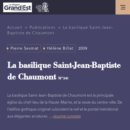
Actualités
ACTUALITÉS
»
»
Accueil
Publications
La basilique Saint-Jean-
Baptiste de Chaumont
ANNIVERSAIRE DE L’INVENTAIRE
GÉNÉRAL DU PATRIMOINE
Pierre Sesmat
CULTUREL
Hélène Billat
2009
Présentation
La basilique Saint-Jean-Baptiste
de Chaumont
N°341
LES MISSIONS DE L’INVENTAIRE
GÉNÉRAL
La basilique Saint-Jean-Baptiste de Chaumont est la principale
HISTOIRE DE L’INVENTAIRE
église du chef-lieu de la Haute-Marne, et la seule du centre-ville. De
GÉNÉRAL
l’édifice gothique originel subsistent la nef et le portail méridional
LES MÉTIERS DE L’INVENTAIRE
aux élégantes arcatures.
...
résumé complet
GÉNÉRAL
LES MEMBRES DE L’ÉQUIPE