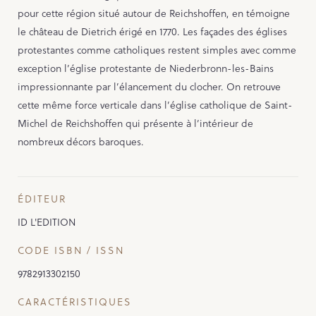
pour cette région situé autour de Reichshoffen, en témoigne
Contact
le château de Dietrich érigé en 1770. Les façades des églises
protestantes comme catholiques restent simples avec comme
exception l’église protestante de Niederbronn-les-Bains
PORTAIL CULTURE
impressionnante par l’élancement du clocher. On retrouve
cette même force verticale dans l’église catholique de Saint-
Comité d'Histoire Régionale
Michel de Reichshoffen qui présente à l’intérieur de
Service Inventaire et Patrimoines de la Région Grand Est
nombreux décors baroques.
ÉDITEUR
ID L'EDITION
CODE ISBN / ISSN
9782913302150
CARACTÉRISTIQUES