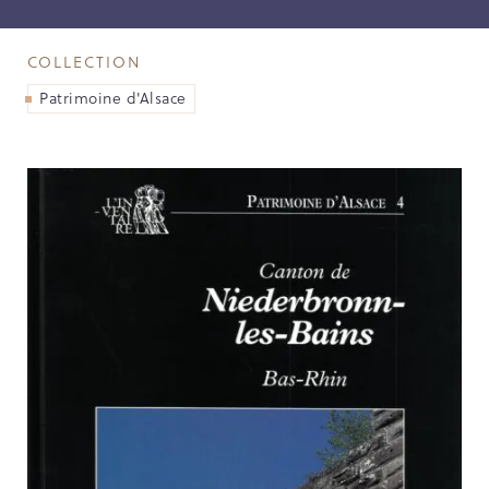
NOS PARTENAIRES
LES SOUTIENS ACCORDÉS PAR LA
COLLECTION
RÉGION
Patrimoine d'Alsace
Opérations
Publications
TOUTES LES PUBLICATIONS
CAHIERS DU PATRIMOINE
CLEFS DU PATRIMOINE
HORS COLLECTION
IMAGES DU PATRIMOINE
INDICATEURS DU PATRIMOINE
INVENTAIRE TOPOGRAPHIQUE
ITINÉRAIRES DU PATRIMOINE