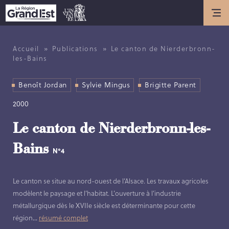
Actualités
ACTUALITÉS
»
»
Accueil
Publications
Le canton de Nierderbronn-
les-Bains
ANNIVERSAIRE DE L’INVENTAIRE
GÉNÉRAL DU PATRIMOINE
Benoît Jordan
Sylvie Mingus
Brigitte Parent
CULTUREL
2000
Présentation
Le canton de Nierderbronn-les-
Bains
LES MISSIONS DE L’INVENTAIRE
N°4
GÉNÉRAL
HISTOIRE DE L’INVENTAIRE
Le canton se situe au nord-ouest de l’Alsace. Les travaux agricoles
GÉNÉRAL
modèlent le paysage et l’habitat. L’ouverture à l’industrie
LES MÉTIERS DE L’INVENTAIRE
métallurgique dès le XVIIe siècle est déterminante pour cette
GÉNÉRAL
région
...
résumé complet
LES MEMBRES DE L’ÉQUIPE