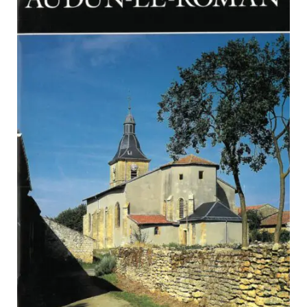
PARCOURS DU PATRIMOINE
PATRIMOINE D’ALSACE
VOCABULAIRES TYPOLOGIQUES
Agenda
Ressources
CATALOGUE BIBLIOGRAPHIQUE
NOS CENTRES DE DOCUMENTATION
NOS EXPOSITIONS
BASES DE DONNÉES DU
PATRIMOINE
ANNIVERSAIRE DE L’INVENTAIRE
GÉNÉRAL