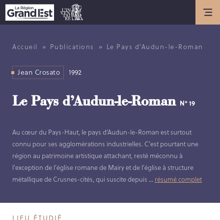
Actualités
ACTUALITÉS
»
»
Accueil
Publications
Le Pays d’Audun-le-Roman
ANNIVERSAIRE DE L’INVENTAIRE
GÉNÉRAL DU PATRIMOINE
Jean Crosato
1992
CULTUREL
Le Pays d’Audun-le-Roman
N° 19
Présentation
Au cœur du Pays-Haut, le pays d'Audun-le-Roman est surtout
LES MISSIONS DE L’INVENTAIRE
connu pour ses agglomérations industrielles. C'est pourtant une
GÉNÉRAL
région au patrimoine artistique attachant, resté méconnu à
HISTOIRE DE L’INVENTAIRE
l'exception de l'église romane de Mairy et de l'église à structure
GÉNÉRAL
métallique de Crusnes-cités, qui suscite depuis
...
résumé complet
LES MÉTIERS DE L’INVENTAIRE
GÉNÉRAL
LES MEMBRES DE L’ÉQUIPE
LIEU ÉTUDIÉ