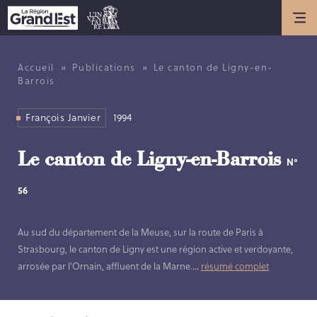
Actualités
ACTUALITÉS
»
»
Accueil
Publications
Le canton de Ligny-en-
Barrois
ANNIVERSAIRE DE L’INVENTAIRE
GÉNÉRAL DU PATRIMOINE
François Janvier
1994
CULTUREL
Présentation
Le canton de Ligny-en-Barrois
N°
56
LES MISSIONS DE L’INVENTAIRE
GÉNÉRAL
Au sud du département de la Meuse, sur la route de Paris à
HISTOIRE DE L’INVENTAIRE
Strasbourg, le canton de Ligny est une région active et verdoyante,
GÉNÉRAL
arrosée par l'Ornain, affluent de la Marne.
...
résumé complet
LES MÉTIERS DE L’INVENTAIRE
GÉNÉRAL
LES MEMBRES DE L’ÉQUIPE