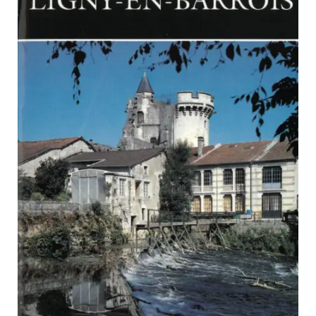
PARCOURS DU PATRIMOINE
PATRIMOINE D’ALSACE
VOCABULAIRES TYPOLOGIQUES
Agenda
Ressources
CATALOGUE BIBLIOGRAPHIQUE
NOS CENTRES DE DOCUMENTATION
NOS EXPOSITIONS
BASES DE DONNÉES DU
PATRIMOINE
ANNIVERSAIRE DE L’INVENTAIRE
GÉNÉRAL