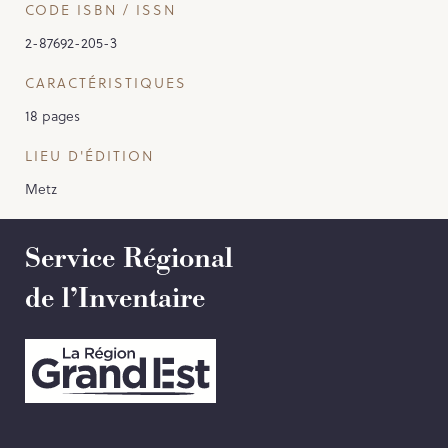
CODE ISBN / ISSN
2-87692-205-3
CARACTÉRISTIQUES
18 pages
LIEU D'ÉDITION
Metz
Service Régional
de l’Inventaire