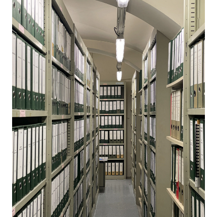
NOS PARTENAIRES
LES SOUTIENS ACCORDÉS PAR LA
RÉGION
Opérations
Publications
TOUTES LES PUBLICATIONS
CAHIERS DU PATRIMOINE
CLEFS DU PATRIMOINE
HORS COLLECTION
IMAGES DU PATRIMOINE
INDICATEURS DU PATRIMOINE
INVENTAIRE TOPOGRAPHIQUE
ITINÉRAIRES DU PATRIMOINE