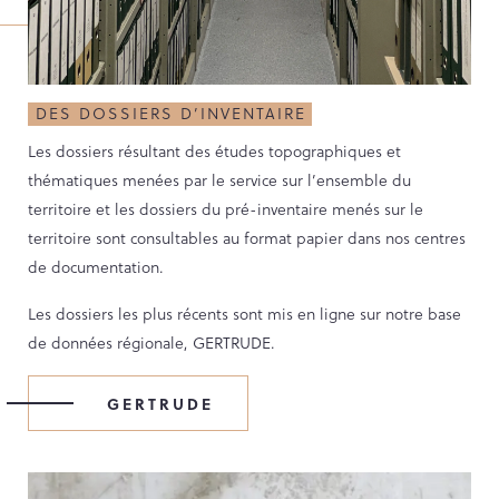
PARCOURS DU PATRIMOINE
PATRIMOINE D’ALSACE
VOCABULAIRES TYPOLOGIQUES
DES DOSSIERS D’INVENTAIRE
Agenda
Les dossiers résultant des études topographiques et
thématiques menées par le service sur l’ensemble du
territoire et les dossiers du pré-inventaire menés sur le
Ressources
territoire sont consultables au format papier dans nos centres
de documentation.
CATALOGUE BIBLIOGRAPHIQUE
Les dossiers les plus récents sont mis en ligne sur notre base
NOS CENTRES DE DOCUMENTATION
de données régionale, GERTRUDE.
NOS EXPOSITIONS
BASES DE DONNÉES DU
GERTRUDE
PATRIMOINE
ANNIVERSAIRE DE L’INVENTAIRE
GÉNÉRAL