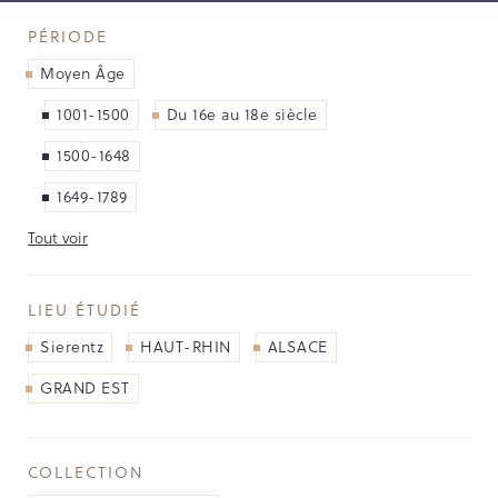
NOS PARTENAIRES
PÉRIODE
LES SOUTIENS ACCORDÉS PAR LA
Moyen Âge
RÉGION
1001-1500
Du 16e au 18e siècle
Opérations
1500-1648
1649-1789
Publications
Tout voir
TOUTES LES PUBLICATIONS
LIEU ÉTUDIÉ
CAHIERS DU PATRIMOINE
CLEFS DU PATRIMOINE
Sierentz
HAUT-RHIN
ALSACE
HORS COLLECTION
GRAND EST
IMAGES DU PATRIMOINE
INDICATEURS DU PATRIMOINE
INVENTAIRE TOPOGRAPHIQUE
COLLECTION
ITINÉRAIRES DU PATRIMOINE