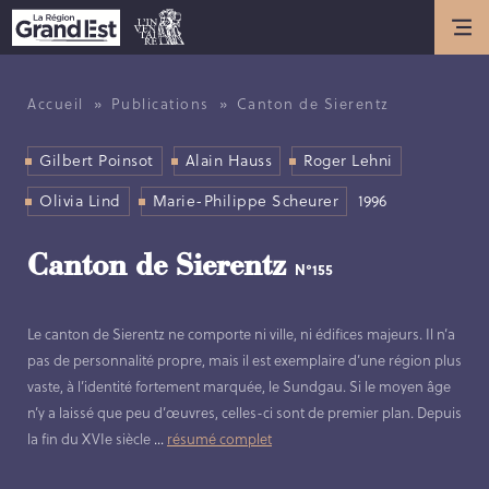
Actualités
ACTUALITÉS
»
»
Accueil
Publications
Canton de Sierentz
ANNIVERSAIRE DE L’INVENTAIRE
GÉNÉRAL DU PATRIMOINE
Gilbert Poinsot
Alain Hauss
Roger Lehni
CULTUREL
Olivia Lind
Marie-Philippe Scheurer
1996
Présentation
Canton de Sierentz
N°155
LES MISSIONS DE L’INVENTAIRE
Le canton de Sierentz ne comporte ni ville, ni édifices majeurs. Il n’a
GÉNÉRAL
pas de personnalité propre, mais il est exemplaire d’une région plus
HISTOIRE DE L’INVENTAIRE
vaste, à l’identité fortement marquée, le Sundgau. Si le moyen âge
GÉNÉRAL
n’y a laissé que peu d’œuvres, celles-ci sont de premier plan. Depuis
LES MÉTIERS DE L’INVENTAIRE
la fin du XVIe siècle
...
résumé complet
GÉNÉRAL
LES MEMBRES DE L’ÉQUIPE