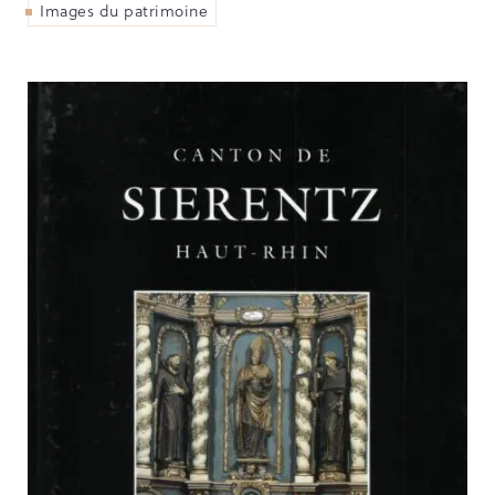
Images du patrimoine
PARCOURS DU PATRIMOINE
PATRIMOINE D’ALSACE
VOCABULAIRES TYPOLOGIQUES
Agenda
Ressources
CATALOGUE BIBLIOGRAPHIQUE
NOS CENTRES DE DOCUMENTATION
NOS EXPOSITIONS
BASES DE DONNÉES DU
PATRIMOINE
ANNIVERSAIRE DE L’INVENTAIRE
GÉNÉRAL