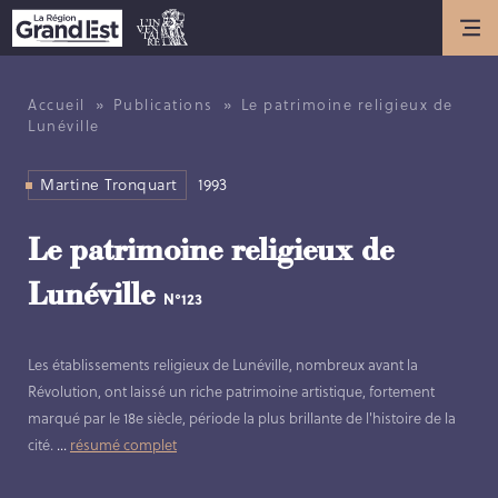
Actualités
ACTUALITÉS
»
»
Accueil
Publications
Le patrimoine religieux de
Lunéville
ANNIVERSAIRE DE L’INVENTAIRE
GÉNÉRAL DU PATRIMOINE
Martine Tronquart
CULTUREL
1993
Présentation
Le patrimoine religieux de
Lunéville
N°123
LES MISSIONS DE L’INVENTAIRE
GÉNÉRAL
Les établissements religieux de Lunéville, nombreux avant la
HISTOIRE DE L’INVENTAIRE
Révolution, ont laissé un riche patrimoine artistique, fortement
GÉNÉRAL
marqué par le 18e siècle, période la plus brillante de l'histoire de la
LES MÉTIERS DE L’INVENTAIRE
cité.
...
résumé complet
GÉNÉRAL
LES MEMBRES DE L’ÉQUIPE