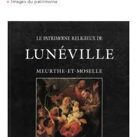
Images du patrimoine
PARCOURS DU PATRIMOINE
PATRIMOINE D’ALSACE
VOCABULAIRES TYPOLOGIQUES
Agenda
Ressources
CATALOGUE BIBLIOGRAPHIQUE
NOS CENTRES DE DOCUMENTATION
NOS EXPOSITIONS
BASES DE DONNÉES DU
PATRIMOINE
ANNIVERSAIRE DE L’INVENTAIRE
GÉNÉRAL