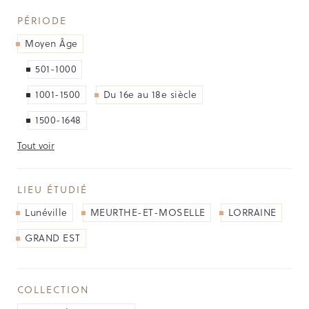
NOS PARTENAIRES
PÉRIODE
LES SOUTIENS ACCORDÉS PAR LA
Moyen Âge
RÉGION
501-1000
Opérations
1001-1500
Du 16e au 18e siècle
1500-1648
Publications
Tout voir
TOUTES LES PUBLICATIONS
LIEU ÉTUDIÉ
CAHIERS DU PATRIMOINE
CLEFS DU PATRIMOINE
Lunéville
MEURTHE-ET-MOSELLE
LORRAINE
HORS COLLECTION
GRAND EST
IMAGES DU PATRIMOINE
INDICATEURS DU PATRIMOINE
INVENTAIRE TOPOGRAPHIQUE
COLLECTION
ITINÉRAIRES DU PATRIMOINE