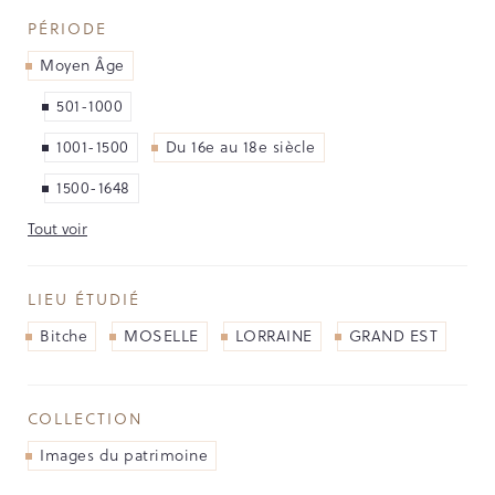
NOS PARTENAIRES
PÉRIODE
LES SOUTIENS ACCORDÉS PAR LA
Moyen Âge
RÉGION
501-1000
Opérations
1001-1500
Du 16e au 18e siècle
1500-1648
Publications
Tout voir
TOUTES LES PUBLICATIONS
LIEU ÉTUDIÉ
CAHIERS DU PATRIMOINE
Bitche
MOSELLE
LORRAINE
GRAND EST
CLEFS DU PATRIMOINE
HORS COLLECTION
IMAGES DU PATRIMOINE
COLLECTION
INDICATEURS DU PATRIMOINE
Images du patrimoine
INVENTAIRE TOPOGRAPHIQUE
ITINÉRAIRES DU PATRIMOINE