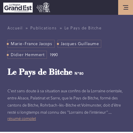
Actualités
ACTUALITÉS
»
»
Accueil
Publications
Le Pays de Bitche
ANNIVERSAIRE DE L’INVENTAIRE
GÉNÉRAL DU PATRIMOINE
Marie-France Jacops
Jacques Guillaume
CULTUREL
Didier Hemmert
1990
Présentation
Le Pays de Bitche
N°80
LES MISSIONS DE L’INVENTAIRE
C'est sans doute à sa situation aux confins de la Lorraine orientale,
GÉNÉRAL
entre Alsace, Palatinat et Sarre, que le Pays de Bitche, formé des
HISTOIRE DE L’INVENTAIRE
cantons de Bitche, Rohrbach-lès-Bitche et Volmunster, doit d'être
GÉNÉRAL
resté si longtemps mal connu des "Lorrains de l'intérieur".
...
LES MÉTIERS DE L’INVENTAIRE
résumé complet
GÉNÉRAL
LES MEMBRES DE L’ÉQUIPE