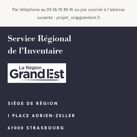
Contact
Par téléphone au 03 26 70 85 91 ou par courriel à l’adresse
suivante :
projet_sri@grandest.fr
PORTAIL CULTURE
Service Régional
Comité d'Histoire Régionale
de l’Inventaire
Service Inventaire et Patrimoines de la Région Grand Est
SIÈGE DE RÉGION
1 PLACE ADRIEN-ZELLER
67000 STRASBOURG