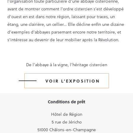
l’organisation toute particulière d’une abbaye cistercienne,
PARCOURS DU PATRIMOINE
avant de montrer comment l’ordre cistercien s’est développé
PATRIMOINE D’ALSACE
d’ouest en est dans notre région, laissant pour traces, un
étang, une clairière, un cellier… Elle décline enfin une dizaine
VOCABULAIRES TYPOLOGIQUES
d’exemples d’abbayes parsemant encore notre territoire, et
Agenda
s’intéresse au devenir de leur mobilier après la Révolution.
Ressources
De l’abbaye à la vigne, l’héritage cistercien
CATALOGUE BIBLIOGRAPHIQUE
VOIR L’EXPOSITION
NOS CENTRES DE DOCUMENTATION
NOS EXPOSITIONS
Conditions de prêt
BASES DE DONNÉES DU
PATRIMOINE
Hôtel de Région
ANNIVERSAIRE DE L’INVENTAIRE
5 rue de Jéricho
GÉNÉRAL
51000 Châlons-en-Champagne