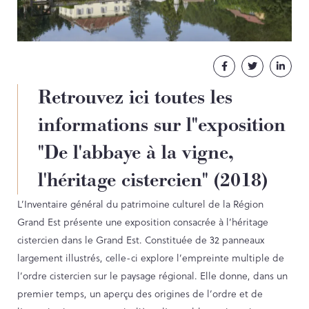
NOS PARTENAIRES
LES SOUTIENS ACCORDÉS PAR LA
RÉGION
Facebook
Twitter
Linke
Opérations
Retrouvez ici toutes les
informations sur l"exposition
Publications
"De l'abbaye à la vigne,
TOUTES LES PUBLICATIONS
l'héritage cistercien" (2018)
CAHIERS DU PATRIMOINE
L’Inventaire général du patrimoine culturel de la Région
CLEFS DU PATRIMOINE
Grand Est présente une exposition consacrée à l’héritage
HORS COLLECTION
cistercien dans le Grand Est. Constituée de 32 panneaux
IMAGES DU PATRIMOINE
largement illustrés, celle-ci explore l’empreinte multiple de
INDICATEURS DU PATRIMOINE
l’ordre cistercien sur le paysage régional. Elle donne, dans un
INVENTAIRE TOPOGRAPHIQUE
premier temps, un aperçu des origines de l’ordre et de
ITINÉRAIRES DU PATRIMOINE