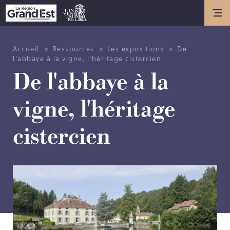
Actualités
ACTUALITÉS
»
»
»
Accueil
Ressources
Les expositions
De
l’abbaye à la vigne, l’héritage cistercien
ANNIVERSAIRE DE L’INVENTAIRE
De l'abbaye à la
GÉNÉRAL DU PATRIMOINE
CULTUREL
vigne, l'héritage
Présentation
cistercien
LES MISSIONS DE L’INVENTAIRE
GÉNÉRAL
HISTOIRE DE L’INVENTAIRE
GÉNÉRAL
LES MÉTIERS DE L’INVENTAIRE
GÉNÉRAL
LES MEMBRES DE L’ÉQUIPE