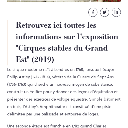
NOS PARTENAIRES
Facebook
Twitter
Linke
LES SOUTIENS ACCORDÉS PAR LA
RÉGION
Retrouvez ici toutes les
Opérations
informations sur l"exposition
"Cirques stables du Grand
Publications
Est" (2019)
Le cirque moderne naît à Londres en 1768, lorsque l’écuyer
TOUTES LES PUBLICATIONS
Philip Astley (1742-1814), vétéran de la Guerre de Sept Ans
CAHIERS DU PATRIMOINE
(1756-1763) qui cherche un nouveau moyen de subsistance,
CLEFS DU PATRIMOINE
construit un édifice pour y donner des leçons d’équitation et
HORS COLLECTION
présenter des exercices de voltige équestre. Simple bâtiment
IMAGES DU PATRIMOINE
en bois, l’Astley’s Amphitheatre est constitué d’une piste
INDICATEURS DU PATRIMOINE
délimitée par une palissade et entourée de loges.
INVENTAIRE TOPOGRAPHIQUE
Une seconde étape est franchie en 1782 quand Charles
ITINÉRAIRES DU PATRIMOINE