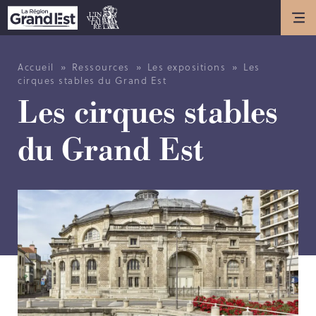
Actualités
ACTUALITÉS
»
»
»
Accueil
Ressources
Les expositions
Les
cirques stables du Grand Est
ANNIVERSAIRE DE L’INVENTAIRE
Les cirques stables
GÉNÉRAL DU PATRIMOINE
CULTUREL
du Grand Est
Présentation
LES MISSIONS DE L’INVENTAIRE
GÉNÉRAL
HISTOIRE DE L’INVENTAIRE
GÉNÉRAL
LES MÉTIERS DE L’INVENTAIRE
GÉNÉRAL
LES MEMBRES DE L’ÉQUIPE