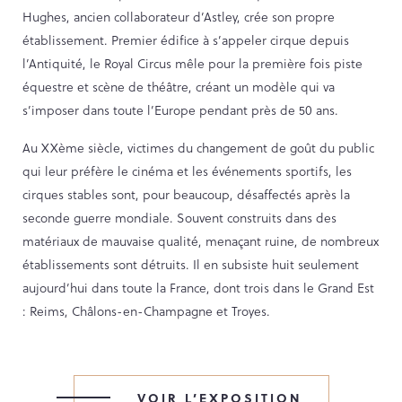
Hughes, ancien collaborateur d’Astley, crée son propre
PARCOURS DU PATRIMOINE
établissement. Premier édifice à s’appeler cirque depuis
PATRIMOINE D’ALSACE
l’Antiquité, le Royal Circus mêle pour la première fois piste
VOCABULAIRES TYPOLOGIQUES
équestre et scène de théâtre, créant un modèle qui va
s’imposer dans toute l’Europe pendant près de 50 ans.
Agenda
Au XXème siècle, victimes du changement de goût du public
qui leur préfère le cinéma et les événements sportifs, les
Ressources
cirques stables sont, pour beaucoup, désaffectés après la
seconde guerre mondiale. Souvent construits dans des
CATALOGUE BIBLIOGRAPHIQUE
matériaux de mauvaise qualité, menaçant ruine, de nombreux
NOS CENTRES DE DOCUMENTATION
établissements sont détruits. Il en subsiste huit seulement
NOS EXPOSITIONS
aujourd’hui dans toute la France, dont trois dans le Grand Est
: Reims, Châlons-en-Champagne et Troyes.
BASES DE DONNÉES DU
PATRIMOINE
ANNIVERSAIRE DE L’INVENTAIRE
GÉNÉRAL
VOIR L’EXPOSITION