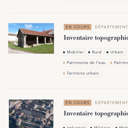
EN COURS
DÉPARTEMENT
Inventaire topographi
Mobilier
Rural
Urbain
Patrimoine de l’eau
Patrimo
Territoire urbain
EN COURS
DÉPARTEMENT
Inventaire topograph
Industriel
Militaire
Mobi