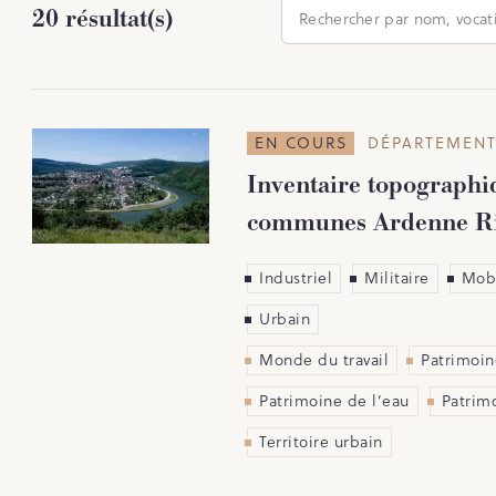
20 résultat(s)
EN COURS
DÉPARTEMENT
Inventaire topograph
communes Ardenne Ri
Industriel
Militaire
Mobi
Urbain
Monde du travail
Patrimoine
Patrimoine de l’eau
Patrimo
Territoire urbain