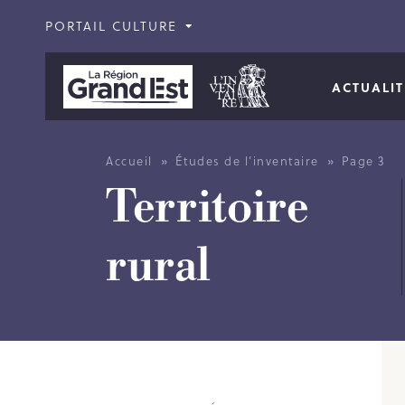
PORTAIL CULTURE
ACTUALI
»
»
Accueil
Études de l’inventaire
Page 3
Territoire
rural