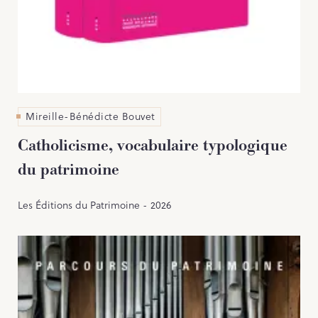
PARCOURS DU PATRIMOINE
PATRIMOINE D’ALSACE
VOCABULAIRES TYPOLOGIQUES
Agenda
Mireille-Bénédicte Bouvet
Ressources
Catholicisme, vocabulaire typologique
du patrimoine
CATALOGUE BIBLIOGRAPHIQUE
Les Éditions du Patrimoine - 2026
NOS CENTRES DE DOCUMENTATION
NOS EXPOSITIONS
BASES DE DONNÉES DU
PATRIMOINE
ANNIVERSAIRE DE L’INVENTAIRE
GÉNÉRAL