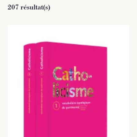
207 résultat(s)
NOS PARTENAIRES
LES SOUTIENS ACCORDÉS PAR LA
RÉGION
Opérations
Publications
TOUTES LES PUBLICATIONS
CAHIERS DU PATRIMOINE
CLEFS DU PATRIMOINE
HORS COLLECTION
IMAGES DU PATRIMOINE
INDICATEURS DU PATRIMOINE
INVENTAIRE TOPOGRAPHIQUE
ITINÉRAIRES DU PATRIMOINE